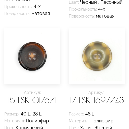
Черный
,
Песочный
Цвет:
4-х
Прокольность:
4-х
Прокольность:
матовая
Поверхность:
матовая
Поверхность:
Артикул:
Артикул:
15 LSK 0176/1
17 LSK 1697/43
40 L
,
28 L
48 L
Размер:
Размер:
Полиэфир
Полиэфир
Материал:
Материал:
Коричневый
Хаки
,
Желтый
Цвет:
Цвет: