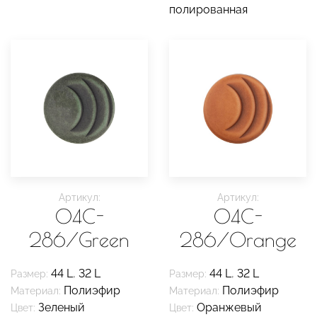
полированная
Артикул:
Артикул:
04C-
04C-
286/Green
286/Orange
44 L
,
32 L
44 L
,
32 L
Размер:
Размер:
Полиэфир
Полиэфир
Материал:
Материал:
Зеленый
Оранжевый
Цвет:
Цвет: