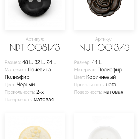
Артикул:
Артикул:
NDT 0081/3
NUT 0013/3
48 L
,
32 L
,
24 L
44 L
Размер:
Размер:
Почевина
,
Полиэфир
Материал:
Материал:
Полиэфир
Коричневый
Цвет:
Черный
нога
Цвет:
Прокольность:
2-х
матовая
Прокольность:
Поверхность:
матовая
Поверхность: