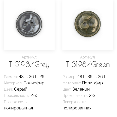
Артикул:
Артикул:
T 3198/Grey
T 3198/Green
48 L
,
36 L
,
26 L
48 L
,
36 L
,
26 L
Размер:
Размер:
Полиэфир
Полиэфир
Материал:
Материал:
Серый
Зеленый
Цвет:
Цвет:
2-х
2-х
Прокольность:
Прокольность:
Поверхность:
Поверхность:
полированная
полированная