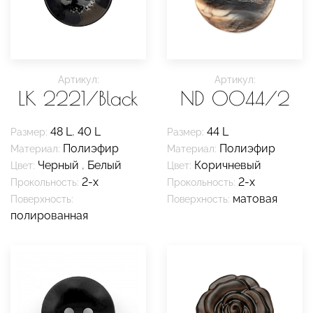
Артикул:
Артикул:
LK 2221/Black
ND 0044/2
48 L
,
40 L
44 L
Размер:
Размер:
Полиэфир
Полиэфир
Материал:
Материал:
Черный
,
Белый
Коричневый
Цвет:
Цвет:
2-х
2-х
Прокольность:
Прокольность:
матовая
Поверхность:
Поверхность:
полированная