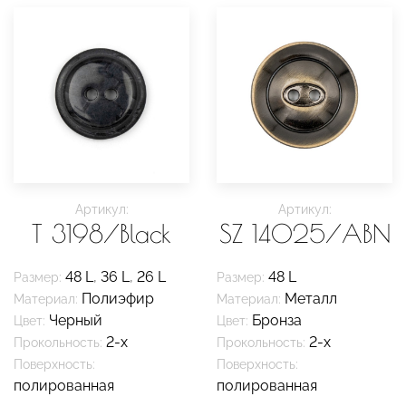
Артикул:
Артикул:
T 3198/Black
SZ 14025/ABN
48 L
,
36 L
,
26 L
48 L
Размер:
Размер:
Полиэфир
Металл
Материал:
Материал:
Черный
Бронза
Цвет:
Цвет:
2-х
2-х
Прокольность:
Прокольность:
Поверхность:
Поверхность:
полированная
полированная