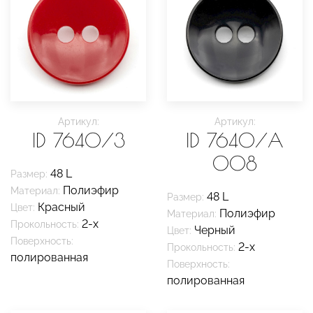
Артикул:
Артикул:
ID 7640/3
ID 7640/A
008
48 L
Размер:
Полиэфир
Материал:
48 L
Размер:
Красный
Цвет:
Полиэфир
Материал:
2-х
Прокольность:
Черный
Цвет:
Поверхность:
2-х
Прокольность:
полированная
Поверхность:
полированная