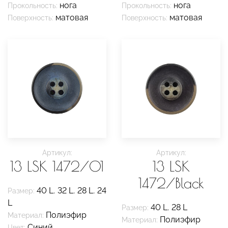
нога
нога
Прокольность:
Прокольность:
матовая
матовая
Поверхность:
Поверхность:
Артикул:
Артикул:
13 LSK 1472/01
13 LSK
1472/Black
40 L
,
32 L
,
28 L
,
24
Размер:
L
40 L
,
28 L
Размер:
Полиэфир
Материал:
Полиэфир
Материал:
Синий
Цвет: