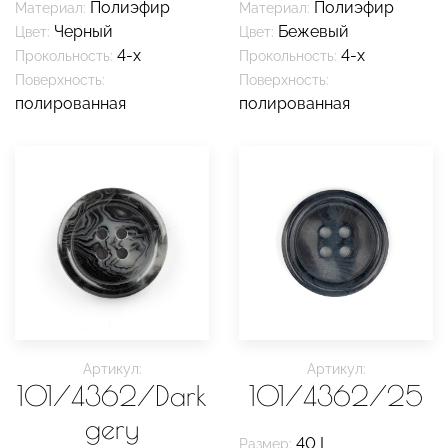
Полиэфир
Полиэфир
Материал:
Материал:
Черный
Бежевый
Цвет:
Цвет:
4-х
4-х
Прокольность:
Прокольность:
Поверхность:
Поверхность:
полированная
полированная
Артикул:
Артикул:
101/4362/Dark
101/4362/25
gery
40 L
Размер: