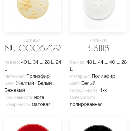
Артикул:
Артикул:
NU 0006/29
B 81118
40 L
,
34 L
,
28 L
,
24
48 L
,
44 L
,
40 L
,
28
Размер:
Размер:
L
L
Полиэфир
Полиэфир
Материал:
Материал:
Желтый
,
Белый
,
Белый
Цвет:
Цвет:
Бежевый
4-х
Прокольность:
нога
Прокольность:
Поверхность:
матовая
полированная
Поверхность: