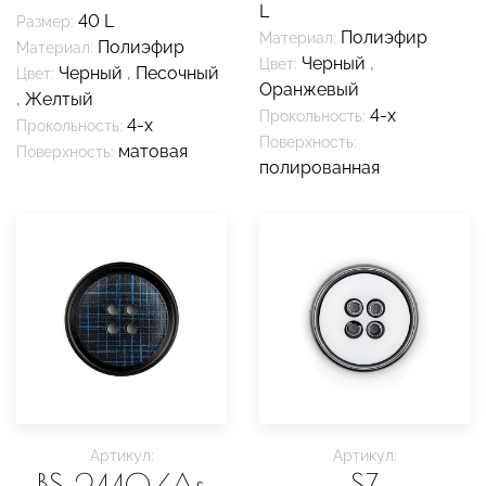
L
40 L
Размер:
Полиэфир
Материал:
Полиэфир
Материал:
Черный
,
Цвет:
Черный
,
Песочный
Цвет:
Оранжевый
,
Желтый
4-х
Прокольность:
4-х
Прокольность:
Поверхность:
матовая
Поверхность:
полированная
Артикул:
Артикул:
BS 2440/As
SZ