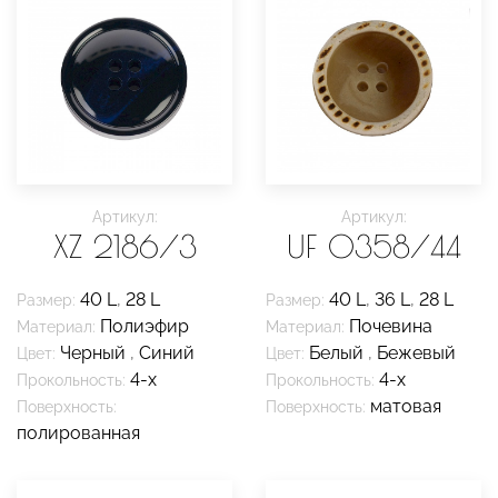
Артикул:
Артикул:
XZ 2186/3
UF 0358/44
40 L
,
28 L
40 L
,
36 L
,
28 L
Размер:
Размер:
Полиэфир
Почевина
Материал:
Материал:
Черный
,
Синий
Белый
,
Бежевый
Цвет:
Цвет:
4-х
4-х
Прокольность:
Прокольность:
матовая
Поверхность:
Поверхность:
полированная