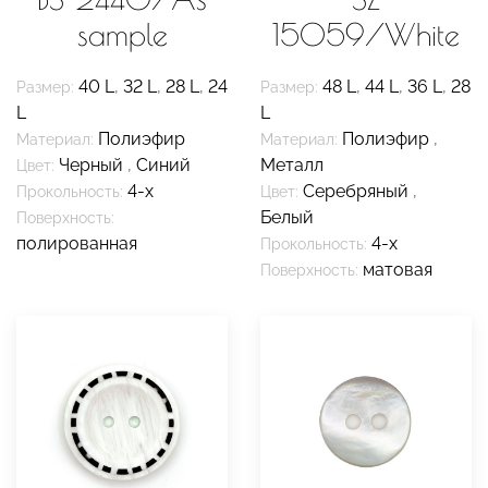
sample
15059/White
40 L
,
32 L
,
28 L
,
24
48 L
,
44 L
,
36 L
,
28
Размер:
Размер:
L
L
Полиэфир
Полиэфир
,
Материал:
Материал:
Черный
,
Синий
Металл
Цвет:
4-х
Серебряный
,
Прокольность:
Цвет:
Белый
Поверхность:
полированная
4-х
Прокольность:
матовая
Поверхность: