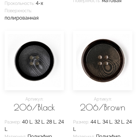
матовая
Поверхность:
4-х
Прокольность:
Поверхность:
полированная
Артикул:
Артикул:
206/Black
206/Brown
40 L
,
32 L
,
28 L
,
24
44 L
,
34 L
,
32 L
,
24
Размер:
Размер:
L
L
Полиэфир
Полиэфир
Материал:
Материал: