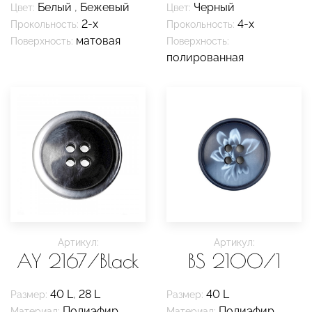
Белый
,
Бежевый
Черный
Цвет:
Цвет:
2-х
4-х
Прокольность:
Прокольность:
матовая
Поверхность:
Поверхность:
полированная
Артикул:
Артикул:
AY 2167/Black
BS 2100/1
40 L
,
28 L
40 L
Размер:
Размер:
Полиэфир
Полиэфир
Материал:
Материал: