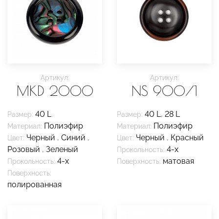
Артикул:
Артикул:
MKD 2000
NS 900/1
40 L
40 L
,
28 L
Размер:
Размер:
Полиэфир
Полиэфир
Материал:
Материал:
Черный
,
Синий
,
Черный
,
Красный
Цвет:
Цвет:
Розовый
,
Зеленый
4-х
Прокольность:
4-х
матовая
Прокольность:
Поверхность:
Поверхность:
полированная