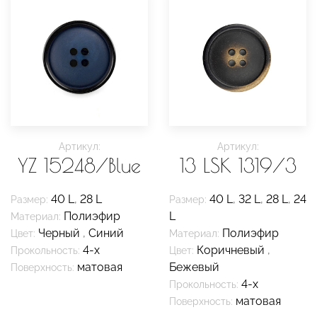
Артикул:
Артикул:
YZ 15248/Blue
13 LSK 1319/3
40 L
,
28 L
40 L
,
32 L
,
28 L
,
24
Размер:
Размер:
Полиэфир
L
Материал:
Черный
,
Синий
Полиэфир
Цвет:
Материал:
4-х
Коричневый
,
Прокольность:
Цвет:
матовая
Бежевый
Поверхность:
4-х
Прокольность:
матовая
Поверхность: