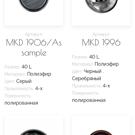
Артикул:
Артикул:
MKD 1906/As
MKD 1996
sample
40 L
Размер:
Полиэфир
Материал:
40 L
Размер:
Черный
,
Цвет:
Полиэфир
Материал:
Серебряный
Серый
Цвет:
4-х
Прокольность:
4-х
Прокольность:
Поверхность:
Поверхность:
полированная
полированная