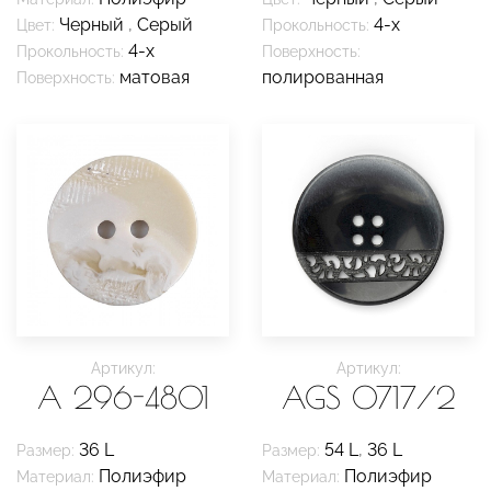
Черный
,
Серый
4-х
Цвет:
Прокольность:
4-х
Прокольность:
Поверхность:
матовая
полированная
Поверхность:
Артикул:
Артикул:
A 296-4801
AGS 0717/2
36 L
54 L
,
36 L
Размер:
Размер:
Полиэфир
Полиэфир
Материал:
Материал: