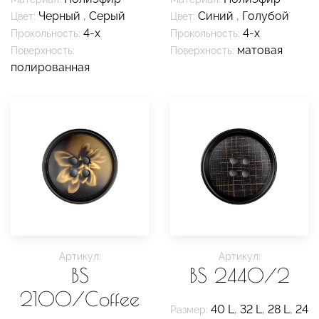
Черный
,
Серый
Синий
,
Голубой
Цвет:
Цвет:
4-х
4-х
Прокольность:
Прокольность:
матовая
Поверхность:
Поверхность:
полированная
Артикул:
Артикул:
BS
BS 2440/2
2100/Coffee
40 L
,
32 L
,
28 L
,
24
Размер: