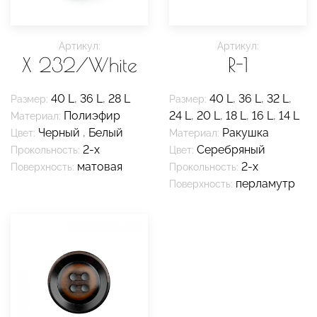
Артикул:
Артикул:
X 232/White
R-1
40 L
,
36 L
,
28 L
40 L
,
36 L
,
32 L
,
Размер:
Размер:
Полиэфир
24 L
,
20 L
,
18 L
,
16 L
,
14 L
Материал:
Черный
,
Белый
Ракушка
Цвет:
Материал:
2-х
Серебряный
Прокольность:
Цвет:
матовая
2-х
Поверхность:
Прокольность:
перламутр
Поверхность: