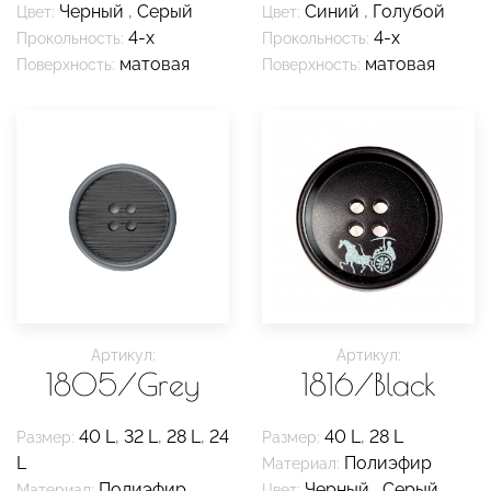
Черный
,
Серый
Синий
,
Голубой
Цвет:
Цвет:
4-х
4-х
Прокольность:
Прокольность:
матовая
матовая
Поверхность:
Поверхность:
Артикул:
Артикул:
1805/Grey
1816/Black
40 L
,
32 L
,
28 L
,
24
40 L
,
28 L
Размер:
Размер:
L
Полиэфир
Материал:
Полиэфир
Черный
,
Серый
Материал:
Цвет: