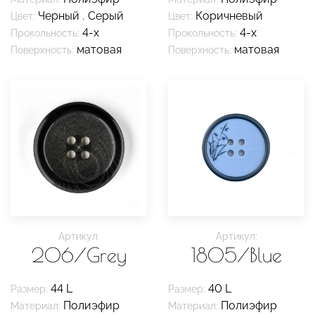
Черный
,
Серый
Коричневый
Цвет:
Цвет:
4-х
4-х
Прокольность:
Прокольность:
матовая
матовая
Поверхность:
Поверхность:
Артикул:
Артикул:
206/Grey
1805/Blue
44 L
40 L
Размер:
Размер:
Полиэфир
Полиэфир
Материал:
Материал: