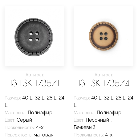
Артикул:
Артикул:
13 LSK 1738/1
13 LSK 1738/4
40 L
,
32 L
,
28 L
,
24
40 L
,
32 L
,
28 L
,
24
Размер:
Размер:
L
L
Полиэфир
Полиэфир
Материал:
Материал:
Серый
Песочный
,
Цвет:
Цвет:
4-х
Бежевый
Прокольность:
матовая
4-х
Поверхность:
Прокольность: