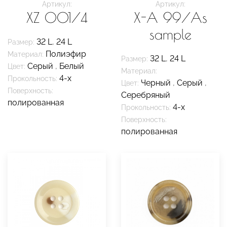
Артикул:
Артикул:
XZ 001/4
X-A 99/As
sample
32 L
,
24 L
Размер:
Полиэфир
Материал:
32 L
,
24 L
Размер:
Серый
,
Белый
Цвет:
Материал:
4-х
Прокольность:
Черный
,
Серый
,
Цвет:
Поверхность:
Серебряный
полированная
4-х
Прокольность:
Поверхность:
полированная