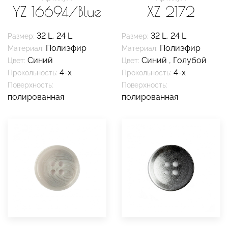
YZ 16694/Blue
XZ 2172
32 L
,
24 L
32 L
,
24 L
Размер:
Размер:
Полиэфир
Полиэфир
Материал:
Материал:
Синий
Синий
,
Голубой
Цвет:
Цвет:
4-х
4-х
Прокольность:
Прокольность:
Поверхность:
Поверхность:
полированная
полированная