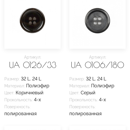
Артикул:
Артикул:
UA 0126/33
UA 0106/180
32 L
,
24 L
32 L
,
24 L
Размер:
Размер:
Полиэфир
Полиэфир
Материал:
Материал:
Коричневый
Серый
Цвет:
Цвет:
4-х
4-х
Прокольность:
Прокольность:
Поверхность:
Поверхность:
полированная
полированная