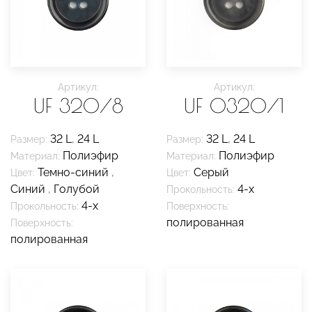
Артикул:
Артикул:
UF 320/8
UF 0320/1
32 L
,
24 L
32 L
,
24 L
Размер:
Размер:
Полиэфир
Полиэфир
Материал:
Материал:
Темно-синий
,
Серый
Цвет:
Цвет:
Синий
,
Голубой
4-х
Прокольность:
4-х
Прокольность:
Поверхность:
полированная
Поверхность:
полированная