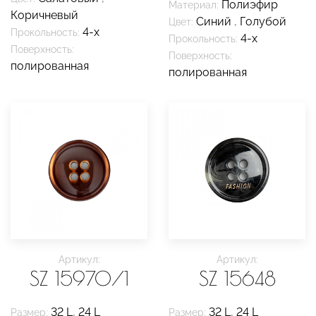
Полиэфир
Материал:
Коричневый
Синий
,
Голубой
Цвет:
4-х
Прокольность:
4-х
Прокольность:
Поверхность:
Поверхность:
полированная
полированная
Артикул:
Артикул:
SZ 15970/1
SZ 15648
32 L
,
24 L
32 L
,
24 L
Размер:
Размер: