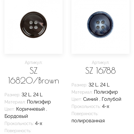
Артикул:
Артикул:
SZ
SZ 16788
16820/Brown
32 L
,
24 L
Размер:
Полиэфир
Материал:
32 L
,
24 L
Размер:
Синий
,
Голубой
Цвет:
Полиэфир
Материал:
4-х
Прокольность:
Коричневый
,
Цвет:
Поверхность:
Бордовый
полированная
4-х
Прокольность:
Поверхность: