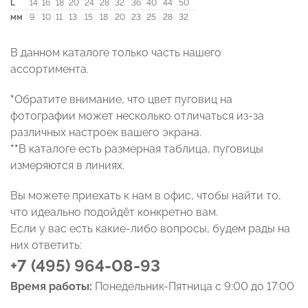
L
14
16
18
20
24
28
32
36
40
44
50
мм
9
10
11
13
15
18
20
23
25
28
32
В данном каталоге только часть нашего
ассортимента.
*
Обратите внимание, что цвет пуговиц на
фотографии может несколько отличаться из-за
различных настроек вашего экрана.
**
В каталоге есть размерная таблица, пуговицы
измеряются в линиях.
Вы можете приехать к нам в офис, чтобы найти то,
что идеально подойдёт конкретно вам.
Если у вас есть какие-либо вопросы, будем рады на
них ответить:
+7 (495) 964-08-93
Время работы:
Понедельник-Пятница с 9:00 до 17:00