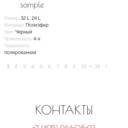
sample
32 L
,
24 L
Размер:
Полиэфир
Материал:
Черный
Цвет:
4-х
Прокольность:
Поверхность:
полированная
...
1
2
3
4
5
6
7
8
9
10
34
КОНТАКТЫ