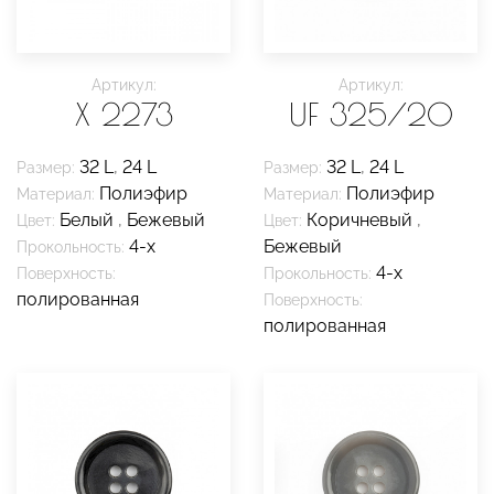
Артикул:
Артикул:
X 2273
UF 325/20
32 L
,
24 L
32 L
,
24 L
Размер:
Размер:
Полиэфир
Полиэфир
Материал:
Материал:
Белый
,
Бежевый
Коричневый
,
Цвет:
Цвет:
4-х
Бежевый
Прокольность:
4-х
Поверхность:
Прокольность:
полированная
Поверхность:
полированная