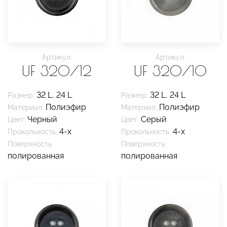
Артикул:
Артикул:
UF 320/12
UF 320/10
32 L
,
24 L
32 L
,
24 L
Размер:
Размер:
Полиэфир
Полиэфир
Материал:
Материал:
Черный
Серый
Цвет:
Цвет:
4-х
4-х
Прокольность:
Прокольность:
Поверхность:
Поверхность:
полированная
полированная