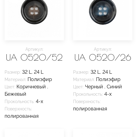
Артикул:
Артикул:
UA 0520/52
UA 0520/26
32 L
,
24 L
32 L
,
24 L
Размер:
Размер:
Полиэфир
Полиэфир
Материал:
Материал:
Коричневый
,
Черный
,
Синий
Цвет:
Цвет:
Бежевый
4-х
Прокольность:
4-х
Прокольность:
Поверхность:
полированная
Поверхность:
полированная