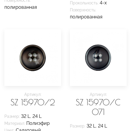
Поверхность:
4-х
Прокольность:
полированная
Поверхность:
полированная
Артикул:
Артикул:
SZ 15970/2
SZ 15970/C
071
32 L
,
24 L
Размер:
Полиэфир
Материал:
32 L
,
24 L
Размер:
Салатовый
,
Цвет: