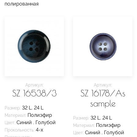
полированная
Артикул:
Артикул:
SZ 16538/3
SZ 16178/As
sample
32 L
,
24 L
Размер:
Полиэфир
Материал:
32 L
,
24 L
Размер:
Синий
,
Голубой
Цвет:
Полиэфир
Материал:
4-х
Прокольность:
Синий
,
Голубой
Цвет: