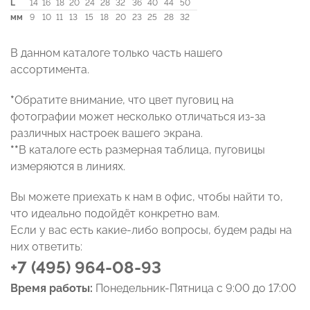
L
14
16
18
20
24
28
32
36
40
44
50
мм
9
10
11
13
15
18
20
23
25
28
32
В данном каталоге только часть нашего
ассортимента.
*
Обратите внимание, что цвет пуговиц на
фотографии может несколько отличаться из-за
различных настроек вашего экрана.
**
В каталоге есть размерная таблица, пуговицы
измеряются в линиях.
Вы можете приехать к нам в офис, чтобы найти то,
что идеально подойдёт конкретно вам.
Если у вас есть какие-либо вопросы, будем рады на
них ответить:
+7 (495) 964-08-93
Время работы:
Понедельник-Пятница с 9:00 до 17:00