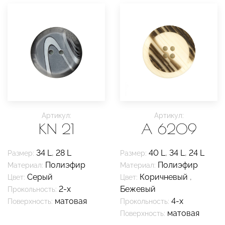
Артикул:
Артикул:
KN 21
A 6209
34 L
,
28 L
40 L
,
34 L
,
24 L
Размер:
Размер:
Полиэфир
Полиэфир
Материал:
Материал:
Серый
Коричневый
,
Цвет:
Цвет:
2-х
Бежевый
Прокольность:
матовая
4-х
Поверхность:
Прокольность:
матовая
Поверхность: