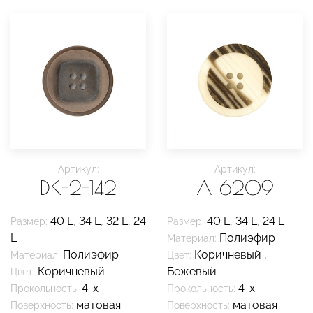
Артикул:
Артикул:
DK-2-142
A 6209
40 L
,
34 L
,
32 L
,
24
40 L
,
34 L
,
24 L
Размер:
Размер:
L
Полиэфир
Материал:
Полиэфир
Коричневый
,
Материал:
Цвет:
Коричневый
Бежевый
Цвет:
4-х
4-х
Прокольность:
Прокольность:
матовая
матовая
Поверхность:
Поверхность: