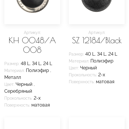
Артикул:
Артикул:
KH 0048/A
SZ 12184/Black
008
40 L
,
34 L
,
24 L
Размер:
Полиэфир
Материал:
48 L
,
34 L
,
24 L
Размер:
Черный
Цвет:
Полиэфир
,
Материал:
2-х
Прокольность:
Металл
матовая
Поверхность:
Черный
,
Цвет:
Серебряный
2-х
Прокольность:
матовая
Поверхность: