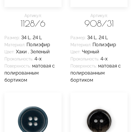
Артикул:
Артикул:
1128/6
908/31
34 L
,
24 L
34 L
,
24 L
Размер:
Размер:
Полиэфир
Полиэфир
Материал:
Материал:
Хаки
,
Зеленый
Черный
Цвет:
Цвет:
4-х
4-х
Прокольность:
Прокольность:
матовая с
матовая с
Поверхность:
Поверхность:
полированным
полированным
бортиком
бортиком