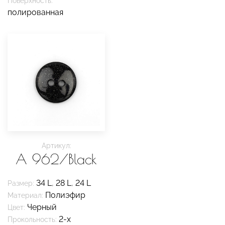
Поверхность:
полированная
Артикул:
A 962/Black
34 L
,
28 L
,
24 L
Размер:
Полиэфир
Материал:
Черный
Цвет:
2-х
Прокольность: