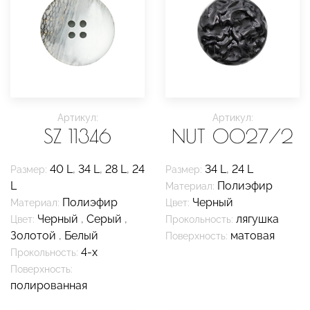
Артикул:
Артикул:
SZ 11346
NUT 0027/2
40 L
,
34 L
,
28 L
,
24
34 L
,
24 L
Размер:
Размер:
L
Полиэфир
Материал:
Полиэфир
Черный
Материал:
Цвет:
Черный
,
Серый
,
лягушка
Цвет:
Прокольность:
Золотой
,
Белый
матовая
Поверхность:
4-х
Прокольность:
Поверхность:
полированная