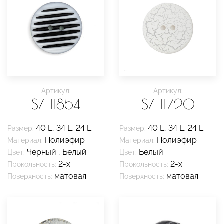
Артикул:
Артикул:
SZ 11854
SZ 11720
40 L
,
34 L
,
24 L
40 L
,
34 L
,
24 L
Размер:
Размер:
Полиэфир
Полиэфир
Материал:
Материал:
Черный
,
Белый
Белый
Цвет:
Цвет:
2-х
2-х
Прокольность:
Прокольность:
матовая
матовая
Поверхность:
Поверхность: