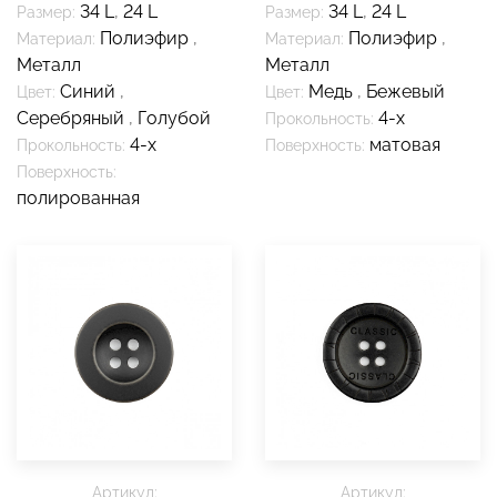
34 L
,
24 L
34 L
,
24 L
Размер:
Размер:
Полиэфир
,
Полиэфир
,
Материал:
Материал:
Металл
Металл
Синий
,
Медь
,
Бежевый
Цвет:
Цвет:
Серебряный
,
Голубой
4-х
Прокольность:
4-х
матовая
Прокольность:
Поверхность:
Поверхность:
полированная
Артикул:
Артикул: