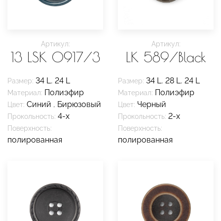
Артикул:
Артикул:
13 LSK 0917/3
LK 589/Black
34 L
,
24 L
34 L
,
28 L
,
24 L
Размер:
Размер:
Полиэфир
Полиэфир
Материал:
Материал:
Синий
,
Бирюзовый
Черный
Цвет:
Цвет:
4-х
2-х
Прокольность:
Прокольность:
Поверхность:
Поверхность:
полированная
полированная