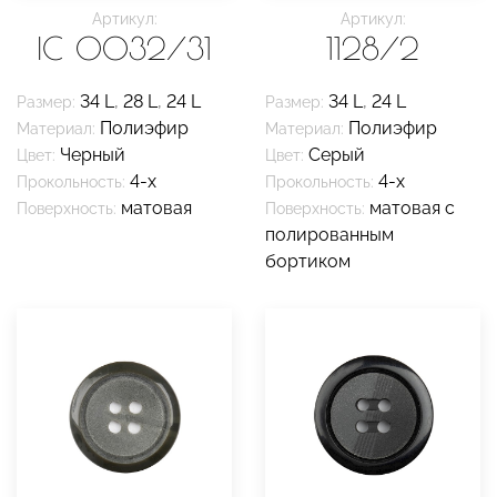
Артикул:
Артикул:
IC 0032/31
1128/2
34 L
,
28 L
,
24 L
34 L
,
24 L
Размер:
Размер:
Полиэфир
Полиэфир
Материал:
Материал:
Черный
Серый
Цвет:
Цвет:
4-х
4-х
Прокольность:
Прокольность:
матовая
матовая с
Поверхность:
Поверхность:
полированным
бортиком