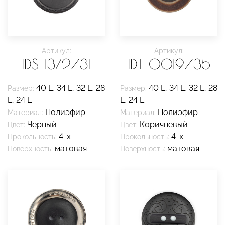
Артикул:
Артикул:
IDS 1372/31
IDT 0019/35
40 L
,
34 L
,
32 L
,
28
40 L
,
34 L
,
32 L
,
28
Размер:
Размер:
L
,
24 L
L
,
24 L
Полиэфир
Полиэфир
Материал:
Материал:
Черный
Коричневый
Цвет:
Цвет:
4-х
4-х
Прокольность:
Прокольность:
матовая
матовая
Поверхность:
Поверхность: