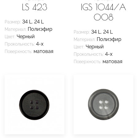
LS 423
IGS 1044/A
008
34 L
,
24 L
Размер:
Полиэфир
Материал:
34 L
,
24 L
Размер:
Черный
Цвет:
Полиэфир
Материал:
4-х
Прокольность:
Черный
Цвет:
матовая
Поверхность:
4-х
Прокольность:
матовая
Поверхность: