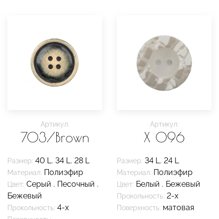
Артикул:
Артикул:
703/Brown
X 096
40 L
,
34 L
,
28 L
34 L
,
24 L
Размер:
Размер:
Полиэфир
Полиэфир
Материал:
Материал:
Серый
,
Песочный
,
Белый
,
Бежевый
Цвет:
Цвет:
Бежевый
2-х
Прокольность:
4-х
матовая
Прокольность:
Поверхность: