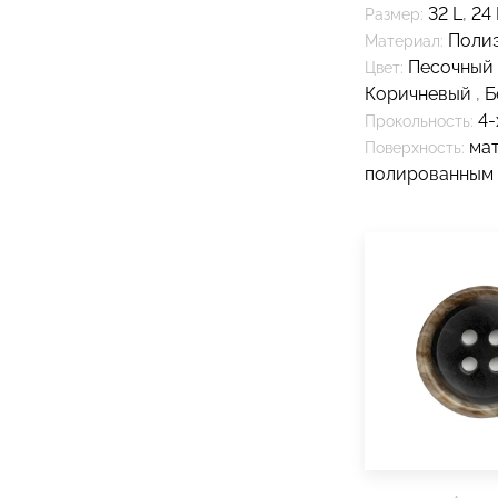
32 L
,
24 
Размер:
Поли
Материал:
Песочный
Цвет:
Коричневый
,
Б
4-
Прокольность:
мат
Поверхность:
полированным