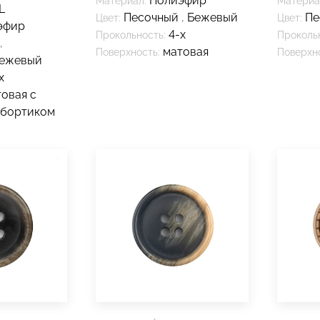
Полиэфир
Материал:
Материа
L
Песочный
,
Бежевый
Пе
Цвет:
Цвет:
эфир
4-х
Прокольность:
Проколь
,
матовая
Поверхность:
Поверхно
ежевый
х
овая с
 бортиком