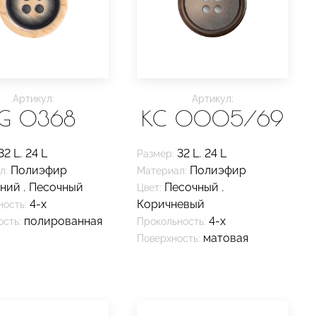
Артикул:
Артикул:
LG 0368
KC 0005/69
32 L
,
24 L
32 L
,
24 L
Размер:
Полиэфир
Полиэфир
л:
Материал:
иний
,
Песочный
Песочный
,
Цвет:
4-х
Коричневый
ность:
полированная
4-х
сть:
Прокольность:
матовая
Поверхность: