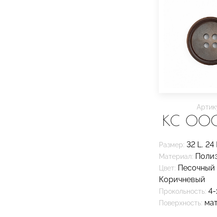
Артик
KC 00
32 L
,
24 
Размер:
Поли
Материал:
Песочный
Цвет:
Коричневый
4-
Прокольность:
ма
Поверхность: