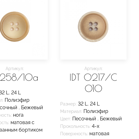
Артикул:
Артикул:
 258/10a
IDT 0217/C
010
32 L
,
24 L
Полиэфир
л:
32 L
,
24 L
Размер:
сочный
,
Бежевый
Полиэфир
Материал:
нога
ность:
Песочный
,
Бежевый
Цвет:
матовая с
сть:
4-х
Прокольность:
ванным бортиком
матовая
Поверхность: