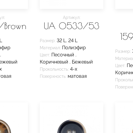
ул:
Артикул:
9/Brown
UA 0533/53
15
L
32 L
,
24 L
Размер:
эфир
Полиэфир
Материал:
Размер:
,
Песочный
,
Цвет:
Материа
ежевый
Коричневый
,
Бежевый
Пе
Цвет:
х
4-х
Прокольность:
Коричн
товая
матовая
Поверхность:
Проколь
Поверхно