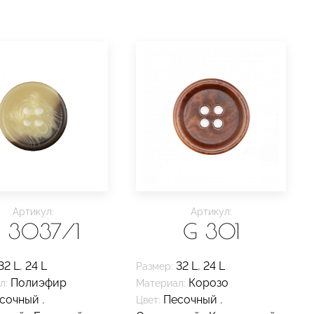
Артикул:
Артикул:
 3037/1
G 301
32 L
,
24 L
32 L
,
24 L
Размер:
Полиэфир
Корозо
л:
Материал:
сочный
,
Песочный
,
Цвет: