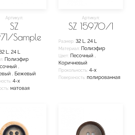
Артикул:
Артикул:
SZ
SZ 15970/1
971/Sample
32 L
,
24 L
Размер:
Полиэфир
Материал:
32 L
,
24 L
Песочный
,
Цвет:
Полиэфир
л:
Коричневый
сочный
,
4-х
Прокольность:
евый
,
Бежевый
полированная
Поверхность:
4-х
ность:
матовая
сть: