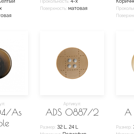
елтый
4-х
Коричн
Прокольность:
х
матовая
Поверхность:
Проколь
товая
Поверхно
ул:
Артикул:
04/As
ADS 0887/2
A 
ple
32 L
,
24 L
Размер:
Размер: