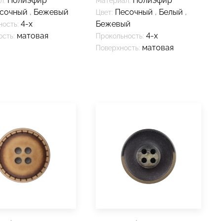
Полиэфир
Полиэфир
л:
Материал:
сочный
,
Бежевый
Песочный
,
Белый
,
Цвет:
4-х
Бежевый
ность:
матовая
4-х
сть:
Прокольность:
матовая
Поверхность: