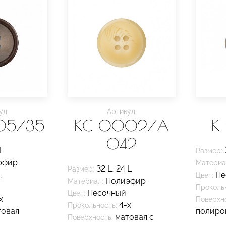
ул:
Артикул:
05/35
KC 0002/A
K
042
L
Размер:
эфир
Материа
32 L
,
24 L
Размер:
,
Пе
Цвет:
Полиэфир
Материал:
Проколь
Песочный
Цвет:
х
Поверхно
4-х
Прокольность:
товая
полиро
матовая с
Поверхность: