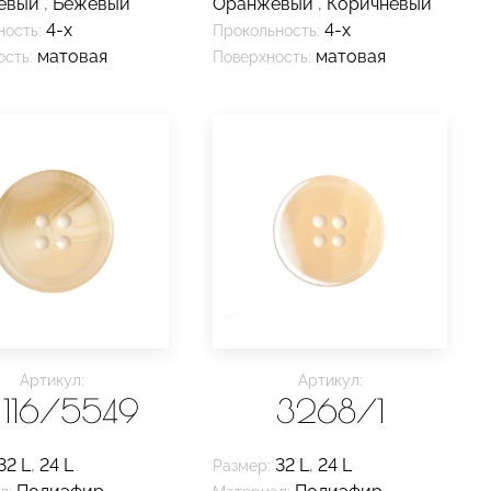
евый
,
Бежевый
Оранжевый
,
Коричневый
4-х
4-х
ность:
Прокольность:
матовая
матовая
сть:
Поверхность:
Артикул:
Артикул:
116/5549
3268/1
32 L
,
24 L
32 L
,
24 L
Размер: