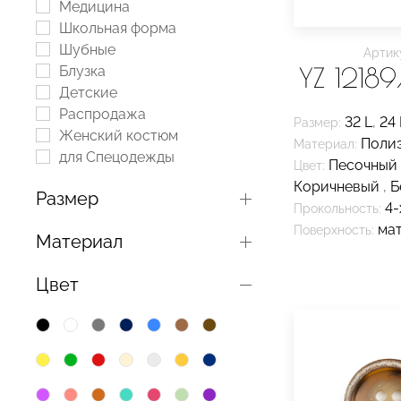
Медицина
Школьная форма
Шубные
Артик
YZ 1218
Блузка
Детские
Распродажа
32 L
,
24 
Размер:
Женский костюм
Поли
Материал:
для Спецодежды
Песочный
Цвет:
Коричневый
,
Б
Размер
4-
Прокольность:
ма
Поверхность:
Материал
Цвет