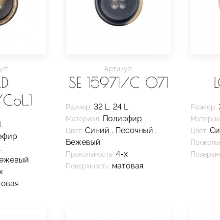
ул:
Артикул:
D
SE 15971/C 071
ol..1
32 L
,
24 L
Размер:
Размер:
Полиэфир
Материал:
Материа
L
Синий
,
Песочный
,
С
Цвет:
Цвет:
эфир
Бежевый
Проколь
,
4-х
Прокольность:
Поверхно
ежевый
матовая
Поверхность:
х
товая