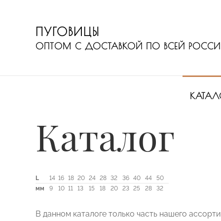
ПУГОВИЦЫ
ОПТОМ С ДОСТАВКОЙ ПО ВСЕЙ РОСС
КАТАЛ
Каталог
L
14
16
18
20
24
28
32
36
40
44
50
мм
9
10
11
13
15
18
20
23
25
28
32
В данном каталоге только часть нашего ассорт