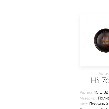
Артик
HB 7
40 L
,
32
Размер:
Поли
Материал:
Песочный
Цвет: