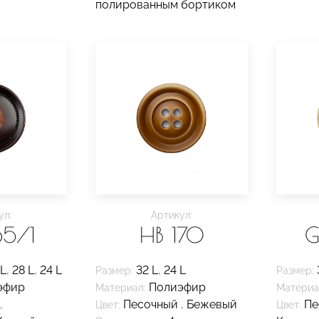
полированным бортиком
ул:
Артикул:
65/1
HB 170
G
 L
,
28 L
,
24 L
32 L
,
24 L
Размер:
Размер:
эфир
Полиэфир
Материал:
Материа
,
Песочный
,
Бежевый
Пе
Цвет:
Цвет: