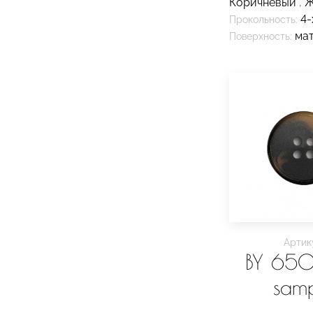
Коричневый
,
Ж
4-
Прокольность:
ма
Поверхность:
Артик
BY 65
sam