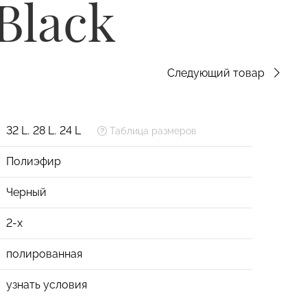
/Black
Следующий товар
32 L
,
28 L
,
24 L
Таблица размеров
Полиэфир
Черный
2-х
полированная
узнать условия