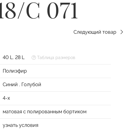
8/C 071
Следующий товар
40 L
,
28 L
Таблица размеров
Полиэфир
Синий
,
Голубой
4-х
матовая с полированным бортиком
узнать условия