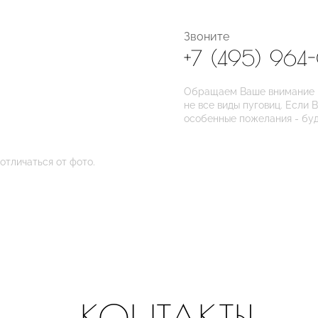
Звоните
+7 (495) 964
Обращаем Ваше внимание на
не все виды пуговиц. Если 
особенные пожелания - бу
отличаться от фото.