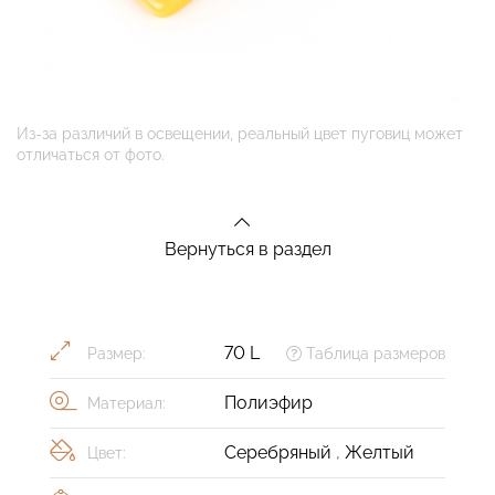
Из-за различий в освещении, реальный цвет пуговиц может
отличаться от фото.
Вернуться в раздел
70 L
Размер:
Таблица размеров
Полиэфир
Материал:
Серебряный
,
Желтый
Цвет: