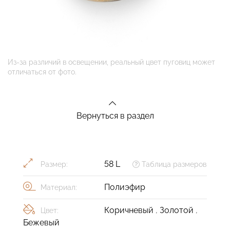
Из-за различий в освещении, реальный цвет пуговиц может
отличаться от фото.
Вернуться в раздел
58 L
Размер:
Таблица размеров
Полиэфир
Материал:
Коричневый
,
Золотой
,
Цвет:
Бежевый