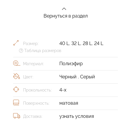
Вернуться в раздел
40 L
,
32 L
,
28 L
,
24 L
Размер:
Таблица размеров
Полиэфир
Материал:
Черный
,
Серый
Цвет:
4-х
Прокольность:
матовая
Поверхность:
узнать условия
Доставка: