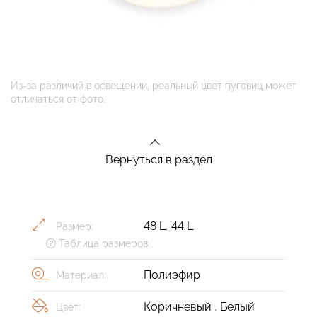
Из-за различий в освещении, реальный цвет пуговиц может
отличаться от фото.
Вернуться в раздел
48 L
,
44 L
Размер:
Таблица размеров
Полиэфир
Материал:
Коричневый
,
Белый
Цвет: