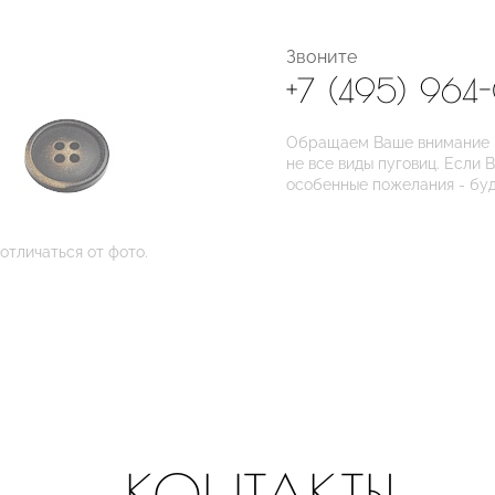
Звоните
+7 (495) 964
Обращаем Ваше внимание на
не все виды пуговиц. Если 
особенные пожелания - бу
отличаться от фото.