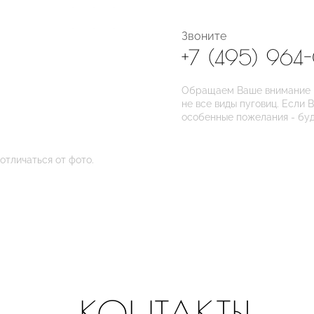
Звоните
+7 (495) 964
Обращаем Ваше внимание на
не все виды пуговиц. Если 
особенные пожелания - бу
отличаться от фото.