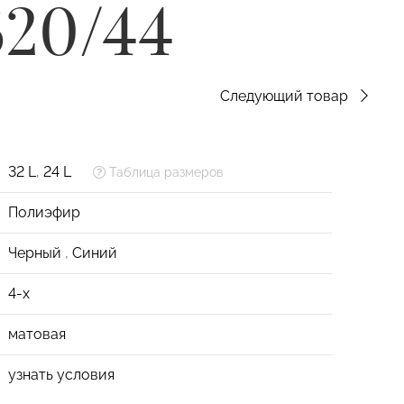
520/44
Следующий товар
32 L
,
24 L
Таблица размеров
Полиэфир
Черный
,
Синий
4-х
матовая
узнать условия