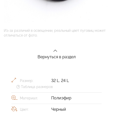
Из-за различий в освещении, реальный цвет пуговиц может
отличаться от фото.
Вернуться в раздел
32 L
,
24 L
Размер:
Таблица размеров
Полиэфир
Материал:
Черный
Цвет: