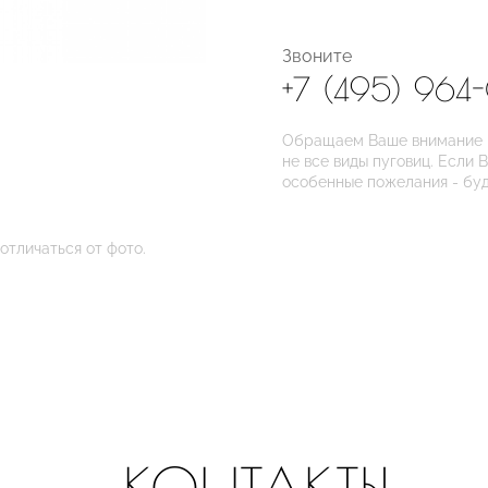
Звоните
+7 (495) 964
Обращаем Ваше внимание на
не все виды пуговиц. Если 
особенные пожелания - бу
отличаться от фото.