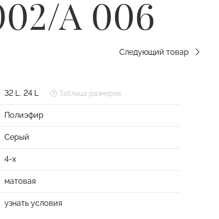
002/A 006
Следующий товар
32 L
,
24 L
Таблица размеров
Полиэфир
Серый
4-х
матовая
узнать условия