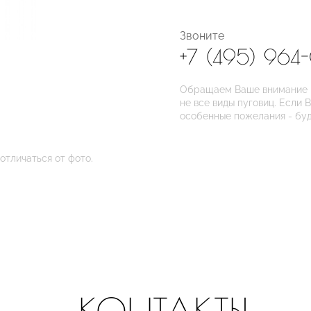
Звоните
+7 (495) 964
Обращаем Ваше внимание на
не все виды пуговиц. Если 
особенные пожелания - бу
отличаться от фото.