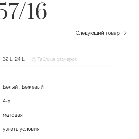
57/16
Следующий товар
32 L
,
24 L
Таблица размеров
Белый
,
Бежевый
4-х
матовая
узнать условия