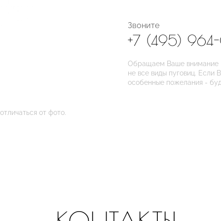
Звоните
+7 (495) 964
Обращаем Ваше внимание на
не все виды пуговиц. Если 
особенные пожелания - бу
отличаться от фото.