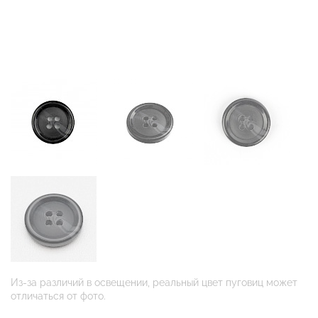
Из-за различий в освещении, реальный цвет пуговиц может
отличаться от фото.