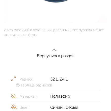
Из-за различий в освещении, реальный цвет пуговиц может
отличаться от фото.
Вернуться в раздел
32 L
,
24 L
Размер:
Таблица размеров
Полиэфир
Материал:
Синий
,
Серый
Цвет: