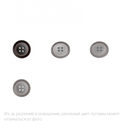
Из-за различий в освещении, реальный цвет пуговиц может
отличаться от фото.