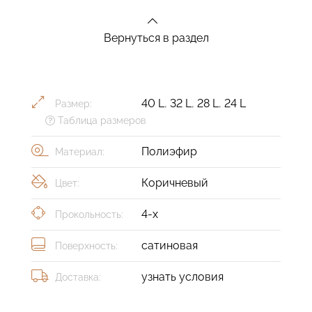
Вернуться в раздел
40 L
,
32 L
,
28 L
,
24 L
Размер:
Таблица размеров
Полиэфир
Материал:
Коричневый
Цвет:
4-х
Прокольность:
сатиновая
Поверхность:
узнать условия
Доставка: