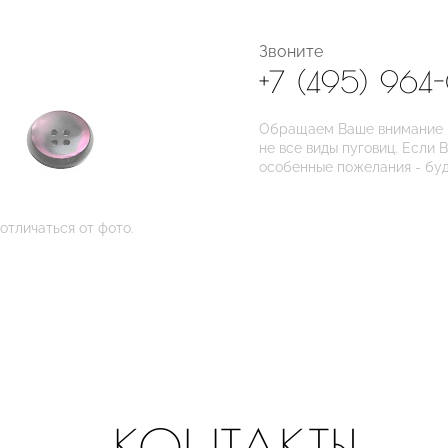
Звоните
+7 (495) 964
Обращаем Ваше внимание на
не все виды пуговиц. Если 
особенные пожелания - бу
отличаться от фото.