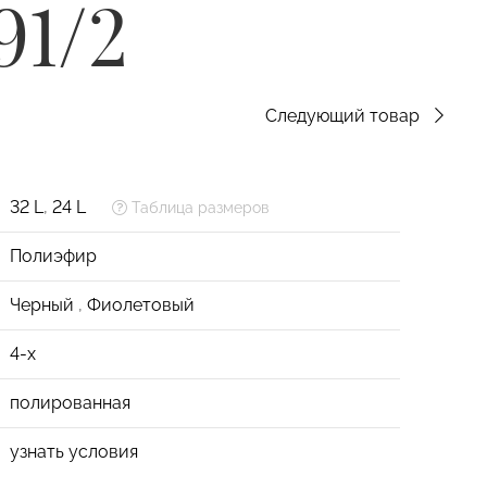
91/2
Следующий товар
32 L
,
24 L
Таблица размеров
Полиэфир
Черный
,
Фиолетовый
4-х
полированная
узнать условия