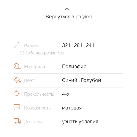
Вернуться в раздел
32 L
,
28 L
,
24 L
Размер:
Таблица размеров
Полиэфир
Материал:
Синий
,
Голубой
Цвет:
4-х
Прокольность:
матовая
Поверхность:
узнать условия
Доставка: