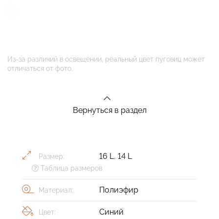
Из-за различий в освещении, реальный цвет пуговиц может
отличаться от фото.
Вернуться в раздел
16 L
,
14 L
Размер:
Таблица размеров
Полиэфир
Материал:
Синий
Цвет: