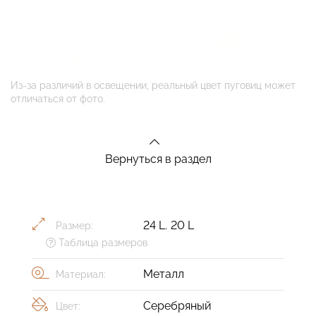
Из-за различий в освещении, реальный цвет пуговиц может
отличаться от фото.
Вернуться в раздел
24 L
,
20 L
Размер:
Таблица размеров
Металл
Материал:
Серебряный
Цвет: