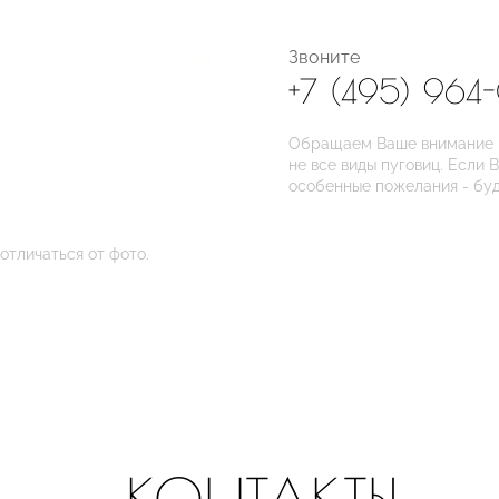
Звоните
+7 (495) 964
Обращаем Ваше внимание на
не все виды пуговиц. Если 
особенные пожелания - бу
отличаться от фото.