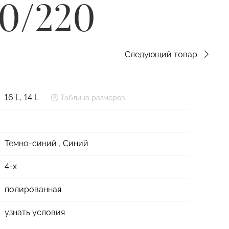
0/220
Следующий товар
16 L
,
14 L
Таблица размеров
Темно-синий
,
Синий
4-х
полированная
узнать условия