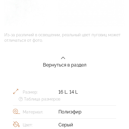
Из-за различий в освещении, реальный цвет пуговиц может
отличаться от фото.
Вернуться в раздел
16 L
,
14 L
Размер:
Таблица размеров
Полиэфир
Материал:
Серый
Цвет: