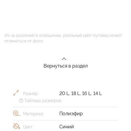
Из-за различий в освещении, реальный цвет пуговиц может
отличаться от фото.
Вернуться в раздел
20 L
,
18 L
,
16 L
,
14 L
Размер:
Таблица размеров
Полиэфир
Материал:
Синий
Цвет: