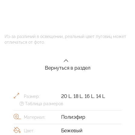
Из-за различий в освещении, реальный цвет пуговиц может
отличаться от фото.
Вернуться в раздел
20 L
,
18 L
,
16 L
,
14 L
Размер:
Таблица размеров
Полиэфир
Материал:
Бежевый
Цвет: