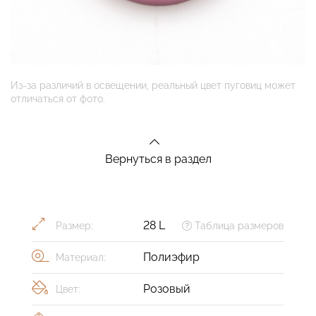
Из-за различий в освещении, реальный цвет пуговиц может
отличаться от фото.
Вернуться в раздел
28 L
Размер:
Таблица размеров
Полиэфир
Материал:
Розовый
Цвет: