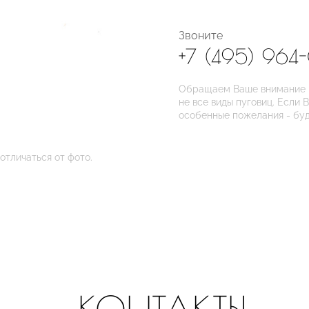
Звоните
+7 (495) 964
Обращаем Ваше внимание на
не все виды пуговиц. Если 
особенные пожелания - бу
отличаться от фото.